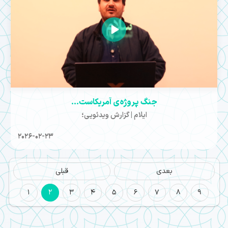
جنگ پروژه‌ی آمریکاست...
ایلام | گزارش ویدئویی؛
2026-02-23
بعدی
قبلی
1
2
3
4
5
6
7
8
9