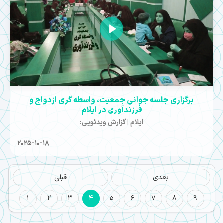
برگزاری جلسه جوانی جمعیت، واسطه گری ازدواج و
فرزندآوری در ایلام
ایلام | گزارش ویدئویی:
2025-10-18
بعدی
قبلی
1
2
3
4
5
6
7
8
9