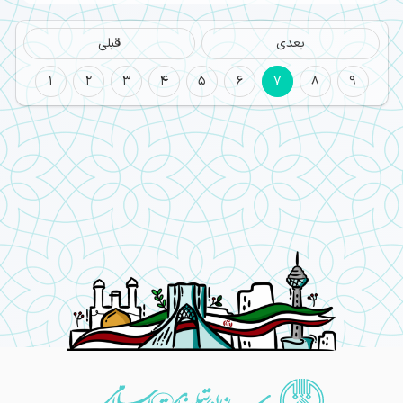
بعدی
قبلی
1
2
3
4
5
6
7
8
9